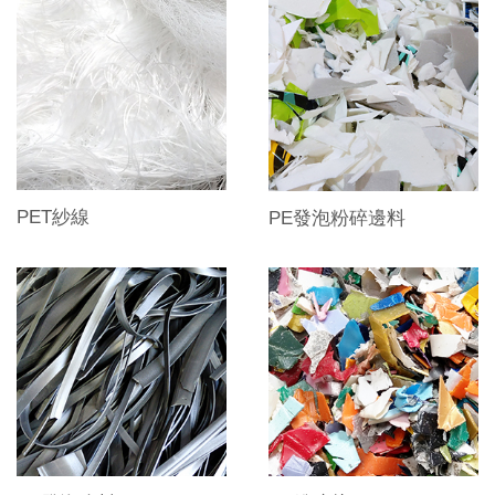
PET紗線
PE發泡粉碎邊料