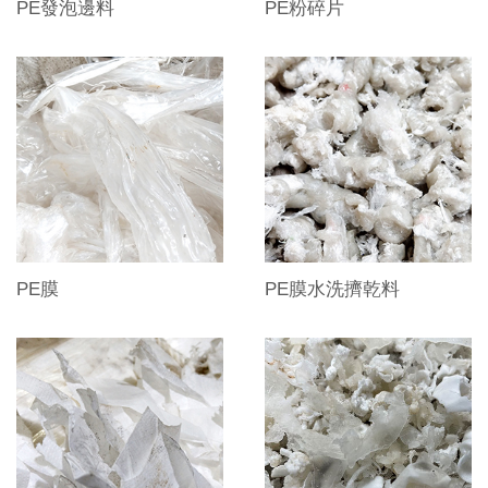
PE發泡邊料
PE粉碎片
PE膜
PE膜水洗擠乾料