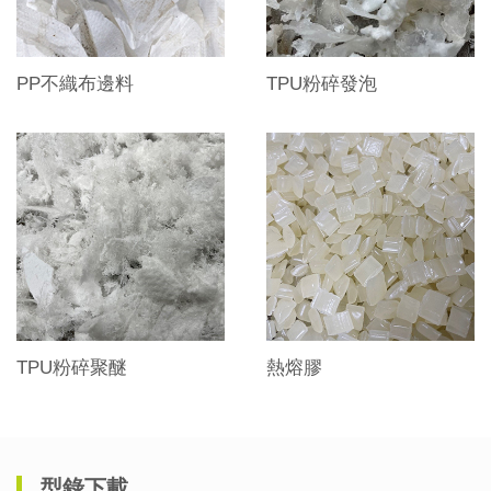
PP不織布邊料
TPU粉碎發泡
TPU粉碎聚醚
熱熔膠
型錄下載