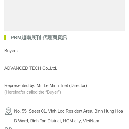
PRM越南展刊-代理商資訊
Buyer :
ADVANCED TECH Co.,Ltd.
Represented by: Mr. Le Minh Triet (Director)
(Hereinafer called the “Buyer”)
No. 55, Street 01, Vinh Loc Resident Area, Binh Hung Hoa
B Ward, Binh Tan District, HCM city, VietNam