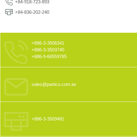
+84-918-723-893
+84-836-202-240
+886-3-3506341
+886-3-3503740
+886-9-66559785
sales@partico.com.tw
+886-3-3509481