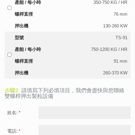
產能 / 每小時
350-750 KG / HR
螺桿直徑
76 mm
押出機
130-260 KW
型號
TS-91
產能 / 每小時
750-1200 KG / HR
螺桿直徑
91 mm
押出機
260-370 KW
步驟2.
請填寫下列必填項目，我們會盡快與您聯絡
雙螺桿押出製粒設備
姓名:
*
電話:
*