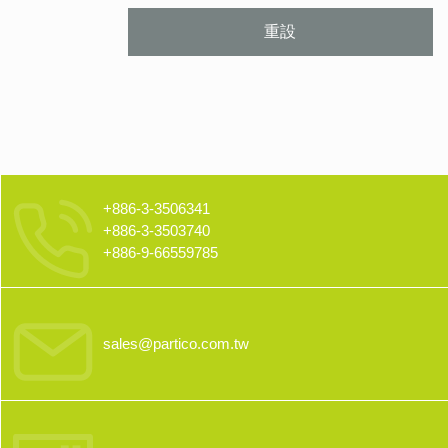
重設
+886-3-3506341
+886-3-3503740
+886-9-66559785
sales@partico.com.tw