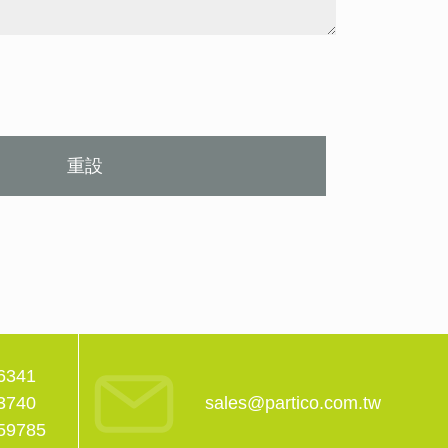
重設
6341
3740
sales@partico.com.tw
59785