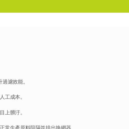
升過濾效能。
人工成本。
目上髒汙。
正常生產原料阻隔並排出換網器。