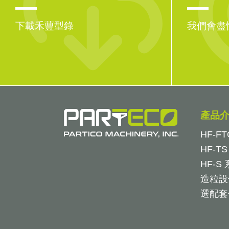
下載禾蘴型錄
我們會盡
產品
HF-FT
HF-T
HF-S
造粒設
選配套