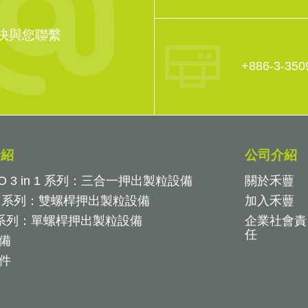
快與您聯繫
+886-3-350
介紹
公司介紹
O 3 in 1 系列：
三合一押出製粒設備
關於禾蘴
S 系列：
雙螺桿押出製粒設備
加入禾蘴
 系列：
單螺桿押出製粒設備
企業社會責
任
備
件